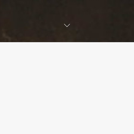
 sur les approvisionnem
uellement disponibles qu’en anglais. Lorsque le titre est ind
que le document existe aussi dans cette langue)
equirements for Sheep and Cattle