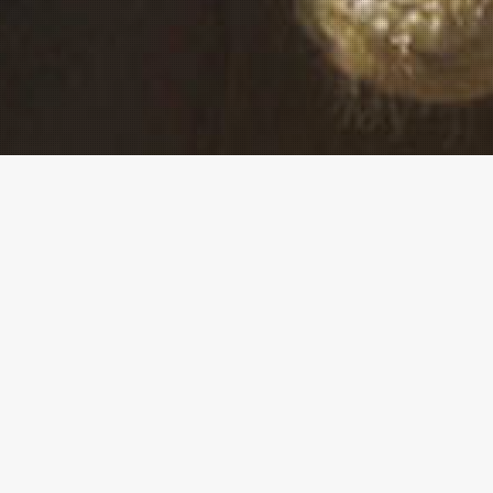
ents en eau
iqué en français/en espagnol, cela indique