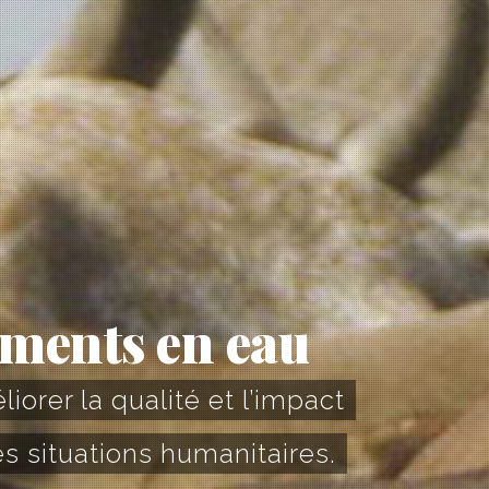
ements en eau
orer la qualité et l’impact
es situations humanitaires.