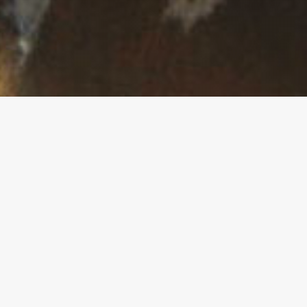
Ressources
(La plupart de ces ressources ne sont act
Water R