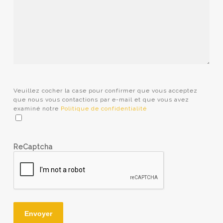
Veuillez cocher la case pour confirmer que vous acceptez
que nous vous contactions par e-mail et que vous avez
Veuillez
examiné notre
Politique de confidentialité
cocher
la
case
pour
confirmer
ReCaptcha
que
vous
acceptez
que
nous
vous
contactions
Envoyer
par