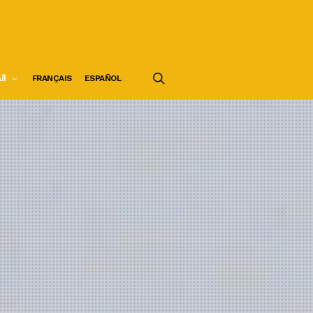
search
ESPAÑOL
FRANÇAIS
ال