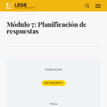
Skip
Men
to
main
search
content
Módulo 7: Planificación de
respuestas
Estado actual
NO INSCRITO
Precio