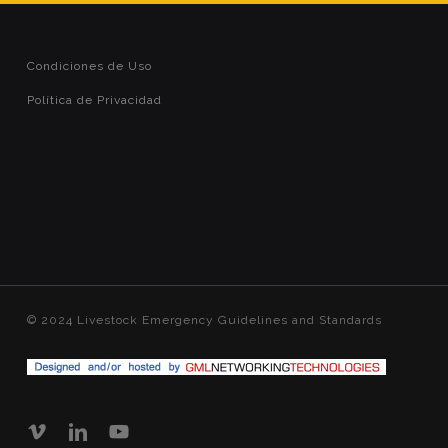
Condiciones de Uso
Política de Privacidad
© 2024 Livestock Emergency Guidelines and Standards
vimeo
linkedin
youtube