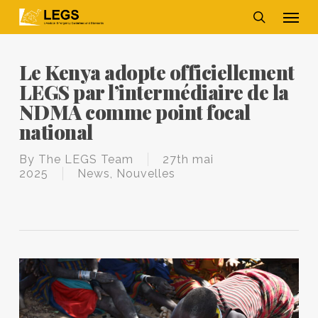
Skip
Men
to
main
search
content
Le Kenya adopte officiellement
LEGS par l’intermédiaire de la
NDMA comme point focal
national
By
The LEGS Team
27th mai
2025
News
,
Nouvelles