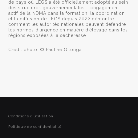
de pays où LEGS a été officiellement adopté au sein
des structures gouvernementales. L’engagement
actif de la NDMA dans la formation, la coordination
et la diffusion de LEGS depuis 2022 démontre
comment les autorités nationales peuvent défendre
les normes d’urgence en matière d’élevage dans les
régions exposées à la sécheresse.
Crédit photo: © Pauline Gitonga
Conditions d’utilisation
Politique de confidentialité