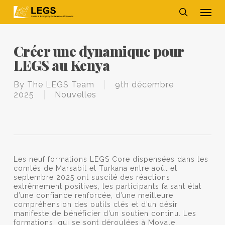
Skip
Men
to
main
search
content
Créer une dynamique pour
LEGS au Kenya
By
The LEGS Team
9th décembre
2025
Nouvelles
Les neuf formations LEGS Core dispensées dans les
comtés de Marsabit et Turkana entre août et
septembre 2025 ont suscité des réactions
extrêmement positives, les participants faisant état
d’une confiance renforcée, d’une meilleure
compréhension des outils clés et d’un désir
manifeste de bénéficier d’un soutien continu. Les
formations, qui se sont déroulées à Moyale,