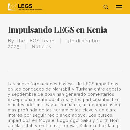
Skip
Men
to
main
search
content
Impulsando LEGS en Kenia
By
The LEGS Team
9th diciembre
2025
Noticias
Las nueve formaciones básicas de LEGS impartidas
en los condados de Marsabit y Turkana entre agosto
y septiembre de 2025 han generado comentarios
excepcionalmente positivos, y los participantes han
manifestado una mayor confianza, una comprensión
más profunda de las herramientas clave y un claro
interés por seguir recibiendo apoyo. Los cursos,
impartidos en Moyale, Logologo, Saku y North Horr
en Marsabit, y en Loima, Lodwar, Kakuma, Lokitaung