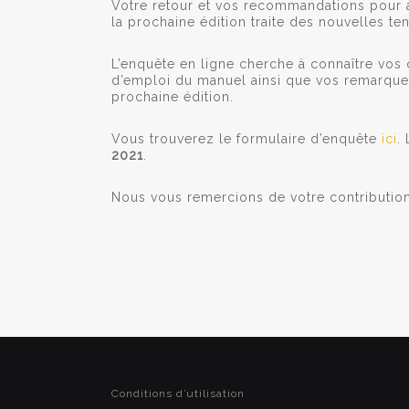
Votre retour et vos recommandations pour am
la prochaine édition traite des nouvelles te
L’enquête en ligne cherche à connaître vos 
d’emploi du manuel ainsi que vos remarque
prochaine édition.
Vous trouverez le formulaire d’enquête
ici
.
2021
.
Nous vous remercions de votre contribution
Conditions d’utilisation