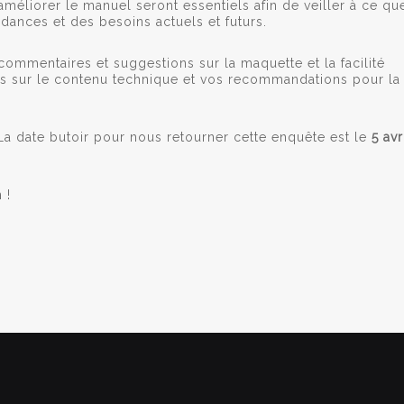
éliorer le manuel seront essentiels afin de veiller à ce qu
ndances et des besoins actuels et futurs.
commentaires et suggestions sur la maquette et la facilité
s sur le contenu technique et vos recommandations pour la
 La date butoir pour nous retourner cette enquête est le
5 avr
 !