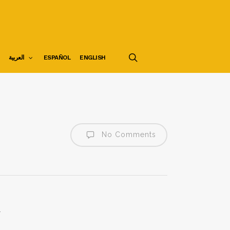
search
العربية
ESPAÑOL
ENGLISH
No Comments
.
.