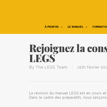
Skip
to
main
content
À PROPOS
LE MANUEL
FORMATIO
Rejoignez la con
LEGS
By
The LEGS Team
15th février 20
La révision du manuel LEGS est en cours et
Dans le cadre des préparatifs, nous lançons 