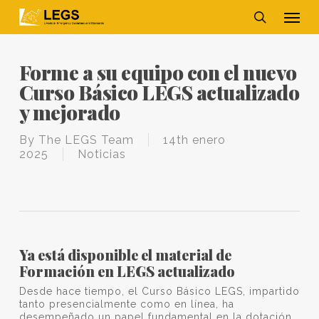
Skip
Men
to
main
search
content
Forme a su equipo con el nuevo
Curso Básico LEGS actualizado
y mejorado
By
The LEGS Team
14th enero
2025
Noticias
Ya está disponible el material de
Formación en LEGS actualizado
Desde hace tiempo, el Curso Básico LEGS, impartido
tanto presencialmente como en línea, ha
desempeñado un papel fundamental en la dotación