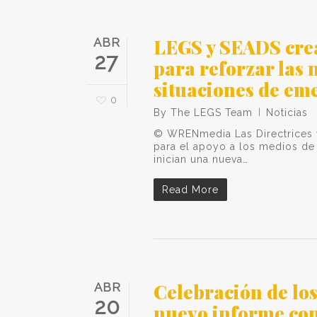
LEGS y SEADS crea
ABR
27
para reforzar las
situaciones de em
0
By
The LEGS Team
Noticias
© WRENmedia Las Directrices 
para el apoyo a los medios de 
inician una nueva…
Read More
Celebración de lo
ABR
20
nuevo informe co