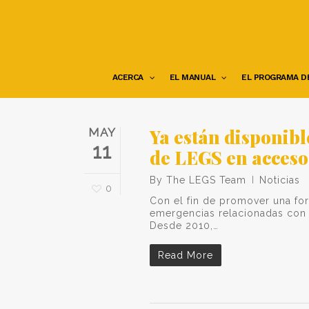
Skip
to
main
content
ACERCA
EL MANUAL
EL PROGRAMA D
Ya están disponibl
MAY
11
de LEGS en acceso
By
The LEGS Team
Noticias
0
Con el fin de promover una for
emergencias relacionadas con 
Desde 2010,…
Read More