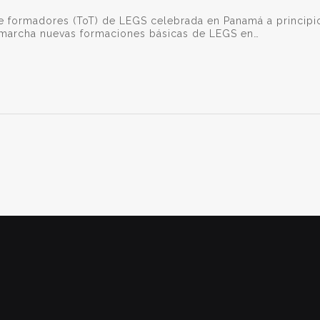
de formadores (ToT) de LEGS celebrada en Panamá a principi
 marcha nuevas formaciones básicas de LEGS en…