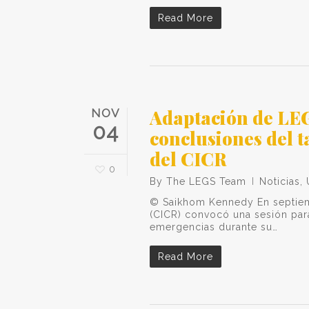
Read More
Adaptación de LEGS
NOV
04
conclusiones del t
del CICR
0
By
The LEGS Team
Noticias
,
© Saikhom Kennedy En septiemb
(CICR) convocó una sesión par
emergencias durante su…
Read More