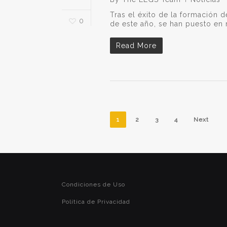
Tras el éxito de la formación 
0
de este año, se han puesto en
Read More
1
2
3
4
Next
Condiciones de Uso
Política de Privacidad