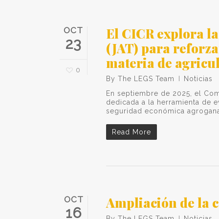
El CICR explora l
OCT
23
(JAT) para reforza
materia de agricu
0
By
The LEGS Team
Noticias
En septiembre de 2025, el Comi
dedicada a la herramienta de e
seguridad económica agrogan
Read More
Ampliación de la 
OCT
16
By
The LEGS Team
Noticias