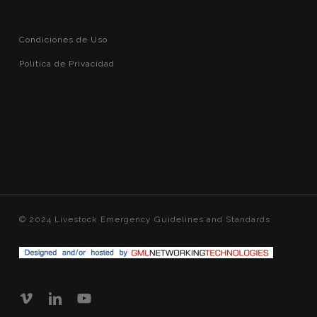
Condiciones de Uso
Política de Privacidad
© 2024 Livestock Emergency Guidelines and Standards
vimeo
linkedin
youtube