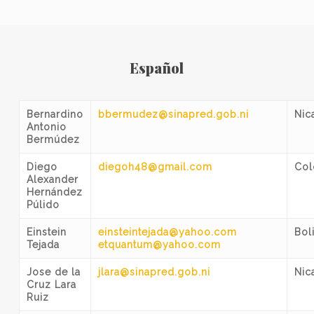
Español
Bernardino
bbermudez@sinapred.gob.ni
Nic
Antonio
Bermúdez
Diego
diegoh48@gmail.com
Col
Alexander
Hernández
Púlido
Einstein
einsteintejada@yahoo.com
Boli
Tejada
etquantum@yahoo.com
Jose de la
jlara@sinapred.gob.ni
Nic
Cruz Lara
Ruiz