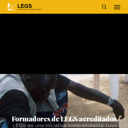
Skip
Men
to
main
search
content
Formadores de LEGS acreditados
LEGS es una iniciativa independiente cuyo