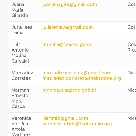
Juana
juanamagira@gmail.com
Col
María
Giraldo
Julia Inés
julialemav@gmail.com
Col
Lema
Luis
lmolina@senasa.go.cr
Cos
Antonio
Ric
Molina
Carvajal
Mirciadez
mirciadezcorralez@gmail.com
Nic
Corralez
mirciadez.corralez@thebrooke.org
Norman
nmora@sinapred.gob.ni
Nic
Ernesto
Mora
Cerda
Verónica
ikartmtz@gmail.com
Nic
del Pilar
veronica.artola@thebrooke.org
Artola
Martínez