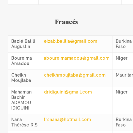
Francés
Bazié Balili
eizab.balilia@gmail.com
Burkina
Augustin
Faso
Boureima
aboureimamadou@gmail.com
Niger
Amadou
Cheikh
cheikhmoujtaba@gmail.com
Maurita
Moujtaba
Mahaman
dridiguini@gmail.com
Niger
Bachir
ADAMOU
IDIGUINI
Nana
trsnana@hotmail.com
Burkina
Thérèse R.S
Faso