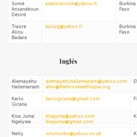
Somé
adesiresome@yahoo.fr
Burkina
Ansanèkoun
Faso
Désiré
Traore
tali129@yahoo.fr
Burkina
Aliou
Faso
Badara
Inglés
Alemayehu
alemayehuhailemariam@yahoo.com
E
Hailemariam
ahm@thebrookeethiopia.org
Karlo
karlogicana@gmail.com
F
Gicana
Kisa Juma
kisajuma@yahoo.com
K
Ngeiywa
kisajuma@gmail.com
Nelly
nmshonko@yahoo.co.uk
K