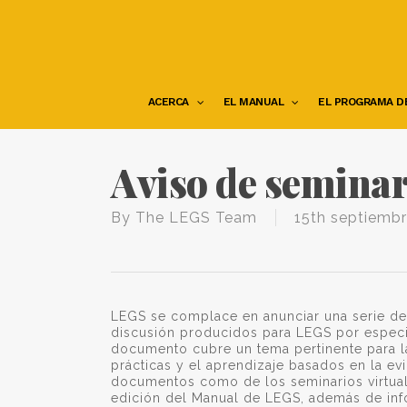
Skip
to
main
content
ACERCA
EL MANUAL
EL PROGRAMA D
Aviso de seminar
By
The LEGS Team
15th septiemb
LEGS se complace en anunciar una serie de
discusión producidos para LEGS por especia
documento cubre un tema pertinente para l
prácticas y el aprendizaje basados en la e
documentos como de los seminarios virtuale
edición del Manual de LEGS, además de inf