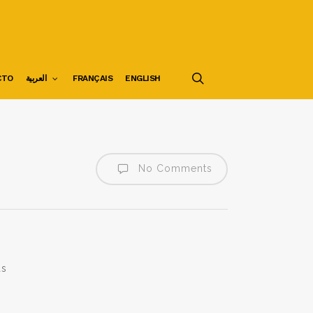
search
CTO
العربية
FRANÇAIS
ENGLISH
No Comments
as
a