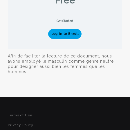
Free
Get Started
Log In to Enroll
Afin de faciliter la lecture de ce document, nous
avons employé le masculin comme genre neutre
pour désigner aussi bien les femmes que les
hommes.
Terms of Use
Privacy Policy