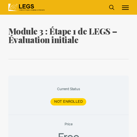
Skip
Men
to
main
search
content
Module 3 : Étape 1 de LEGS –
Évaluation initiale
Current Status
NOT ENROLLED
Price