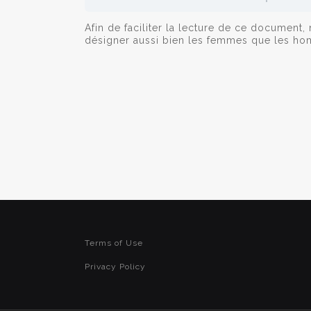
Afin de faciliter la lecture de ce docume
désigner aussi bien les femmes que les h
Terms of Use
Privacy Policy