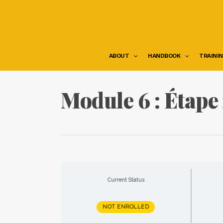
Skip
to
main
content
ABOUT
HANDBOOK
TRAINI
Module 6 : Étape 
Current Status
NOT ENROLLED