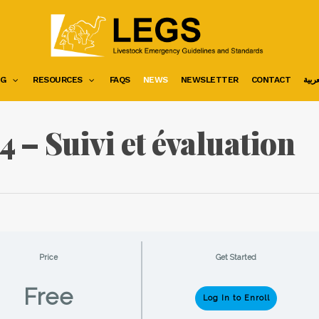
NG
RESOURCES
FAQS
NEWS
NEWSLETTER
CONTACT
العرب
4 – Suivi et évaluation
Price
Get Started
Free
Log In to Enroll