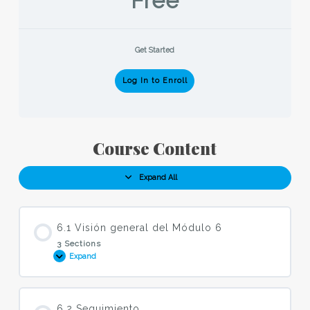
Free
Get Started
Log In to Enroll
Course Content
Expand All
Topic
6.1 Visión general del Módulo 6
3 Sections
Expand
6.1
Visión
general
del
Módulo
6
6.2 Seguimiento