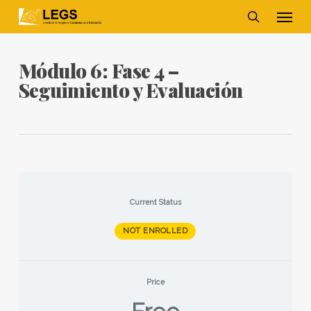
Skip
Men
to
main
search
content
Módulo 6: Fase 4 –
Seguimiento y Evaluación
Current Status
NOT ENROLLED
Price