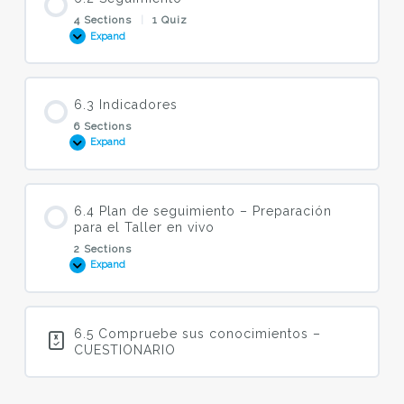
4 Sections
|
1 Quiz
Expand
6.2
Seguimiento
6.3 Indicadores
6 Sections
Expand
6.3
Indicadores
6.4 Plan de seguimiento – Preparación
para el Taller en vivo
2 Sections
Expand
6.4
Plan
de
seguimiento
–
Preparación
6.5 Compruebe sus conocimientos –
para
CUESTIONARIO
el
Taller
en
vivo