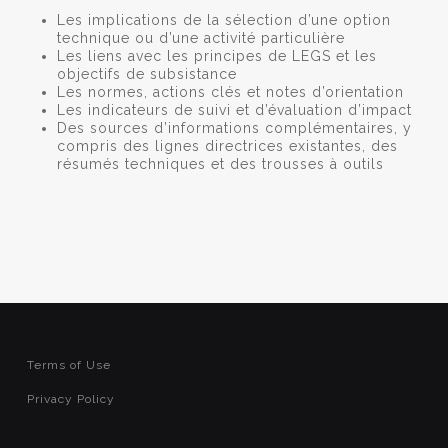
Les implications de la sélection d’une option
technique ou d’une activité particulière
Les liens avec les principes de LEGS et les
objectifs de subsistance
Les normes, actions clés et notes d’orientation
Les indicateurs de suivi et d’évaluation d’impact
Des sources d’informations complémentaires, y
compris des lignes directrices existantes, des
résumés techniques et des trousses à outils
Terms of Use
Privacy Policy