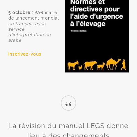
5 octobre
:
Webinaire
de lancement mondial
en français avec
service
d’interprétation en
arabe
Inscrivez-vous
“
La révision du manuel LEGS donne
lieu à des changements